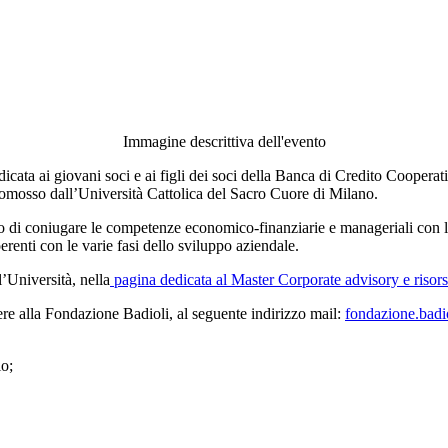
Immagine descrittiva dell'evento
ata ai giovani soci e ai figli dei soci della Banca di Credito Cooperativ
romosso dall’Università Cattolica del Sacro Cuore di Milano.
do di coniugare le competenze economico-finanziarie e manageriali con le
erenti con le varie fasi dello sviluppo aziendale.
l’Università, nella
pagina dedicata al Master Corporate advisory e risorse
tere alla Fondazione Badioli, al seguente indirizzo mail:
fondazione.badi
io;